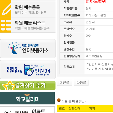
피아노학원
제목
희망권리금
협의
지역조건별분류
피아노/음악관인
소재지
인천 서구
운영연수
년 개월
원생수
90명
강사임금
원장수업
유 ()
컨설팅담당자
베스트컨설팅
*인천서구 신도시
학원소개
*아이들 자원 엄청
오늘 본 매물
(0건)
번호
진행상태
지역