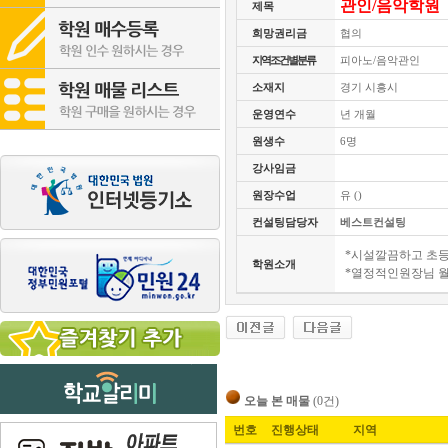
관인/음악학원
제목
희망권리금
협의
지역조건별분류
피아노/음악관인
소재지
경기 시흥시
운영연수
년 개월
원생수
6명
강사임금
원장수업
유 ()
컨설팅담당자
베스트컨설팅
*시설깔끔하고 초
학원소개
*열정적인원장님 
오늘 본 매물
(0건)
번호
진행상태
지역