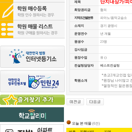
단지내상가/피
제목
희망권리금
협의
지역조건별분류
피아노/음악교습소
소재지
경기 광명시
운영연수
년 개월
원생수
23명
강사임금
원장수업
유 ()
컨설팅담당자
베스트컨설팅
*초교2개교인접 입
*원장님 나이많고 
학원소개
*열정적인 젊은원장
오늘 본 매물
(0건)