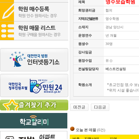
영수보습학원
제목
희망권리금
협의
지역조건별분류
영수학원
소재지
경남 양산시
운영연수
년 개월
원생수
30명
강사임금
원장수업
유 ()
컨설팅담당자
베스트컨설팅
*초교인접 영,수 
학원소개
*위치 시설 좋습니
오늘 본 매물
(0건)