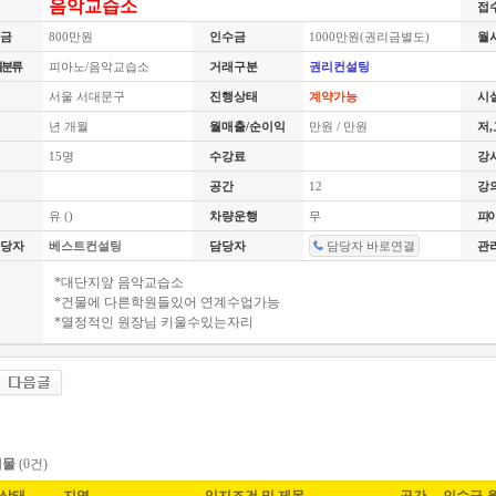
음악교습소
접
금
800만원
인수금
1000만원(권리금별도)
월
별분류
피아노/음악교습소
거래구분
권리컨설팅
서울 서대문구
진행상태
계약가능
시
년 개월
월매출/순이익
만원 / 만원
저
15명
수강료
강
공간
12
강
유 ()
차량운행
무
피아
당자
베스트컨설팅
담당자
담당자 바로연결
관
*대단지앞 음악교습소
*건물에 다른학원들있어 연계수업가능
*열정적인 원장님 키울수있는자리
매물
(0건)