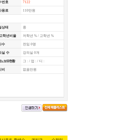
수번호
7122
사용료
110만원
설상태
중
,고학년비율
저학년 % / 고학년 %
사수
전임 0명
의실 수
강의실 0개
노 보유현황
그 :
/ 업 :
/ 디 :
리비
없음만원