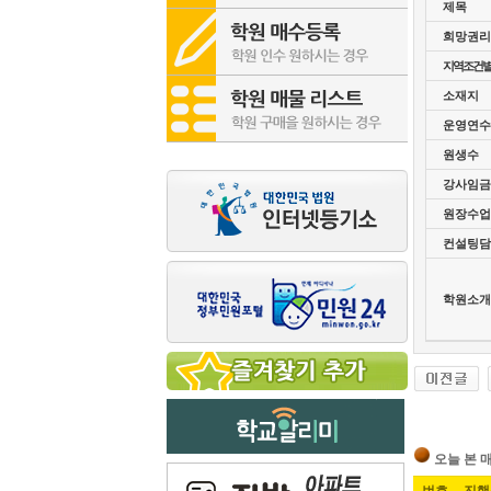
제목
희망권리
지역조건
소재지
운영연수
원생수
강사임금
원장수업
컨설팅담
학원소개
오늘 본 