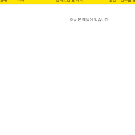
상태
지역
입지조건 및 제목
공간
인수금
오늘 본 매물이 없습니다.