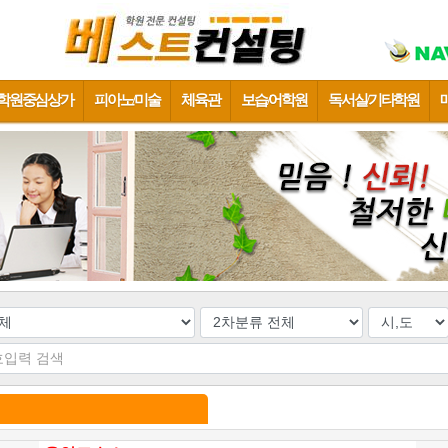
학원중심상가
피아노/미술
체육관
보습/어학원
독서실/기타학원