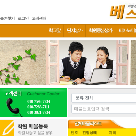
즐겨찾기
로그인
고객센터
학교앞
단지상가
학원중심상가
피아노/미
010-7593-7734
010-7288-7111
010-3821-7734
전체매물 리스트
번호
진행상태
지역