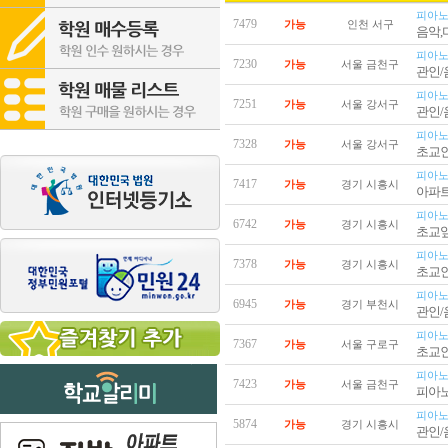
피아노
7479
가능
인천 서구
음악
피아노
7230
가능
서울 금천구
관인
피아노
7251
가능
서울 강서구
관인
피아노
7328
가능
서울 강서구
초교인
피아노
7417
가능
경기 시흥시
아파
피아노
6742
가능
경기 시흥시
초교앞
피아노
7378
가능
경기 시흥시
초교인
피아노
6945
가능
경기 부천시
관인
피아노
7367
가능
서울 구로구
초교
피아노
7423
가능
서울 금천구
피아
피아노
5874
가능
경기 시흥시
관인