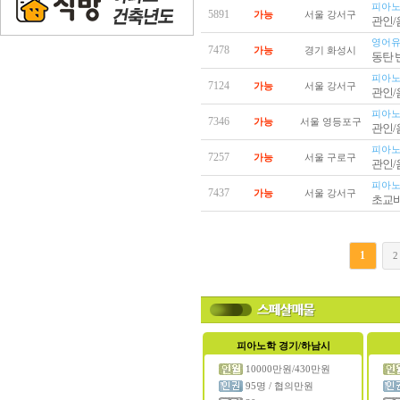
피아노
5891
가능
서울 강서구
관인
영어유
7478
가능
경기 화성시
동탄 반
피아노
7124
가능
서울 강서구
관인
피아노
7346
가능
서울 영등포구
관인
피아노
7257
가능
서울 구로구
관인
피아노
7437
가능
서울 강서구
초교바
1
2
피아노학
경기/하남시
10000만원/430만원
95명 / 협의만원