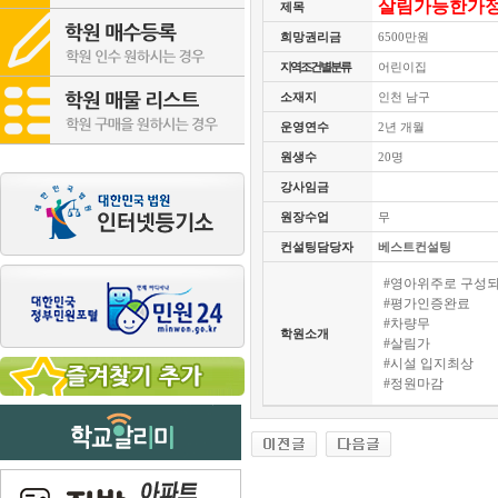
살림가능한가
제목
희망권리금
6500만원
지역조건별분류
어린이집
소재지
인천 남구
운영연수
2년 개월
원생수
20명
강사임금
원장수업
무
컨설팅담당자
베스트컨설팅
#영아위주로 구성
#평가인증완료
#차량무
학원소개
#살림가
#시설 입지최상
#정원마감