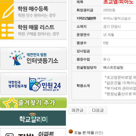
초교옆/피아노
제목
희망권리금
200만원
지역조건별분류
피아노/음악교습소
소재지
경기 안양시
운영연수
년 개월
원생수
0명
강사임금
원장수업
유 ()
컨설팅담당자
베스트컨설팅
*초교정문바로옆 
*같은건물 /수학/
학원소개
*부가세와 관리비
*원장님출산으로 6
오늘 본 매물
(0건)