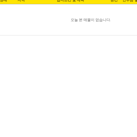
상태
지역
입지조건 및 제목
공간
인수금
오늘 본 매물이 없습니다.