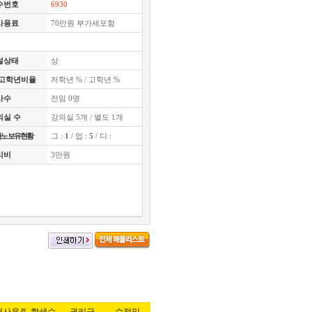
수번호
6930
사용료
70만원 부가세포함
설상태
상
,고학년비율
저학년 % / 고학년 %
사수
전임 0명
의실 수
강의실 5개 / 별도 1개
노 보유현황
그 :
1
/ 업 :
5
/ 디 :
리비
3만원