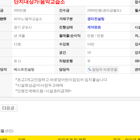
단지내상가/음악교습소
접
금
300만원
인수금
2000만원(권리금별도)
월
별분류
피아노/음악교습소
거래구분
권리컨설팅
경기 군포시
진행상태
계약완료
시
년 개월
월매출/순이익
만원 / 만원
저
12명
수강료
14만
강
공간
18
강
유 ()
차량운행
무
피아
당자
베스트컨설팅
담당자
담당자 바로연결
관
*초교2개교인접하고 바로앞어린이집있어 입지좋습니다
*시설최상급/이사앞두고매매
*인원인계해드림<시설권리금300>
매물
(0건)