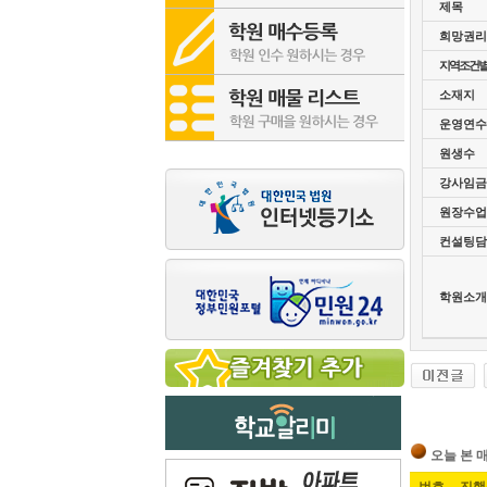
제목
희망권리
지역조건
소재지
운영연수
원생수
강사임금
원장수업
컨설팅담
학원소개
오늘 본 