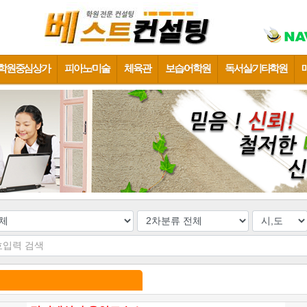
학원중심상가
피아노/미술
체육관
보습/어학원
독서실/기타학원