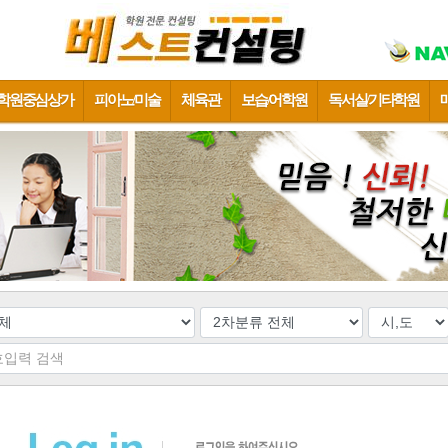
학원중심상가
피아노/미술
체육관
보습/어학원
독서실/기타학원